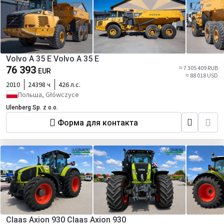
Volvo A 35 E Volvo A 35 E
76 393
≈ 7 305 409 RUB
EUR
≈ 88 018 USD
2010
24398 ч
426 л.с.
Польша, Główczyce
Ulenberg Sp. z o.o.
Форма для контакта
Claas Axion 930 Claas Axion 930