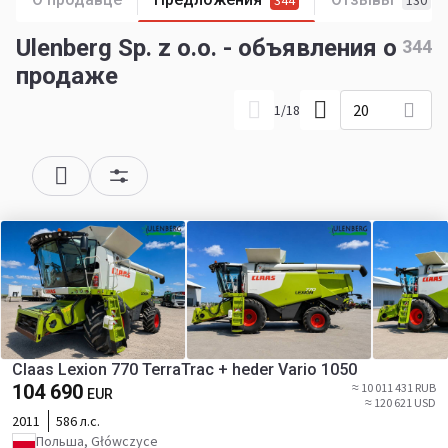
344
130
Ulenberg Sp. z o.o. - объявления о
344
продаже
20
1
/
18
Claas Lexion 770 TerraTrac + heder Vario 1050
104 690
≈ 10 011 431 RUB
EUR
≈ 120 621 USD
2011
586 л.с.
Польша, Główczyce