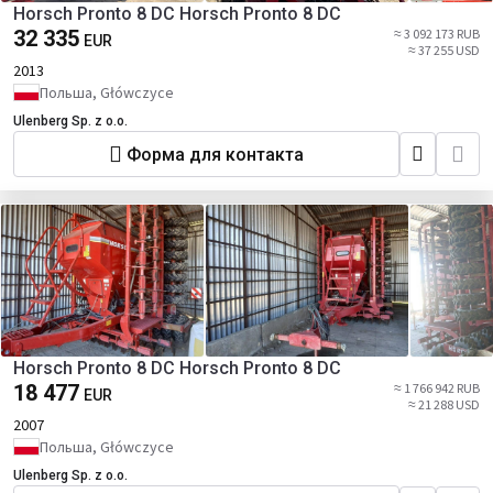
Horsch Pronto 8 DC Horsch Pronto 8 DC
32 335
≈ 3 092 173 RUB
EUR
≈ 37 255 USD
2013
Польша, Główczyce
Ulenberg Sp. z o.o.
Форма для контакта
Horsch Pronto 8 DC Horsch Pronto 8 DC
18 477
≈ 1 766 942 RUB
EUR
≈ 21 288 USD
2007
Польша, Główczyce
Ulenberg Sp. z o.o.