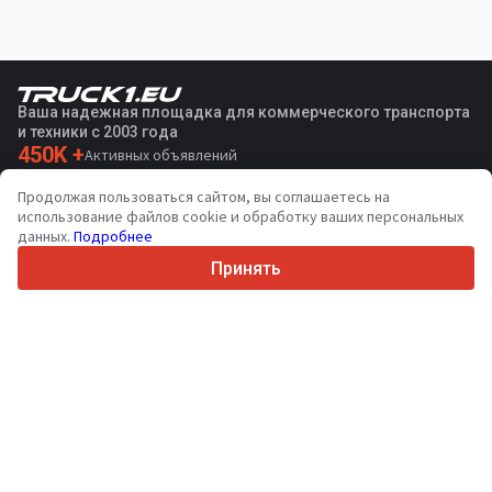
Ваша надежная площадка для коммерческого транспорта
и техники с 2003 года
450K +
Активных объявлений
70+
Стран по всему миру
Продолжая пользоваться сайтом, вы соглашаетесь на
36
Поддерживаемых языков
использование файлов cookie и обработку ваших персональных
данных.
Подробнее
4.7/5
Trustpilot
Принять
Продавцам
Услуги по продвижению
Цены на платные услуги сайта
Поддержка
Покупателям