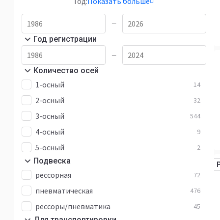
Год:
Показать больше
—
Год регистрации
—
Количество осей
1-осный
14
2-осный
32
3-осный
544
4-осный
9
5-осный
2
Подвеска
рессорная
72
пневматическая
476
рессоры/пневматика
45
Для транспортировки