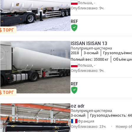
Польша, -
Опубликовано: 9ч.
REF
ТОРГ
ISISAN ISISAN 13
Полуприцеп-цистерна
2018
3-осный
Грузоподъёмно
Полный вес:
35000 кг
Объём ци
Польша, -
Опубликовано: 9ч.
REF
ТОРГ
oz adr
Полуприцеп-цистерна
3-осный
Грузоподъёмность:
44
Франция
Опубликовано: 23ч.
Номер о