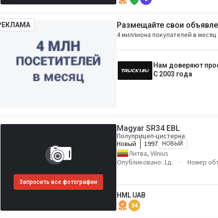
Размещайте свои объявлен
РЕКЛАМА
4 миллиона покупателей в месяц 
Нам доверяют пр
С 2003 года
Magyar SR34 EBL
Полуприцеп-цистерна
Новый
1997
НОВЫЙ
Литва, Vilnius
Опубликовано: 1д.
Номер об
Запросить все фотографии
HML UAB
14