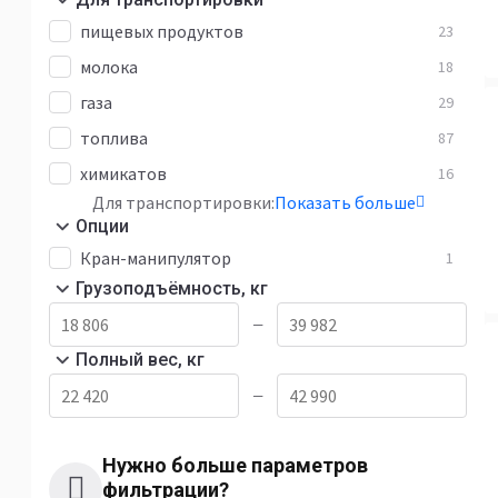
пищевых продуктов
23
молока
18
газа
29
топлива
87
химикатов
16
Для транспортировки:
Показать больше
Опции
Кран-манипулятор
1
Грузоподъёмность, кг
—
Полный вес, кг
—
Нужно больше параметров
фильтрации?