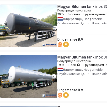
Magyar Bitumen tank inox 3
Полуприцеп-цистерна
2005
3-осный
Грузоподъёмно
Нидерланды, Hoogerheide
Опубликовано: 2д.
Номер об
Dingemanse B.V.
18
Magyar Bitumen tank inox 3
Полуприцеп-цистерна
1996
3-осный
Грузоподъёмно
Нидерланды, Hoogerheide
Опубликовано: 2д.
Номер об
Dingemanse B.V.
18