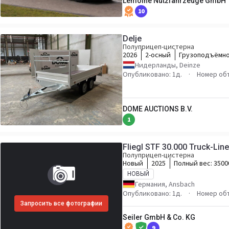
Lemoine Nutzfahrzeuge GmbH
10
Delje
Полуприцеп-цистерна
2026
2-осный
Грузоподъёмно
Нидерланды, Deinze
Опубликовано: 1д.
Номер объ
DOME AUCTIONS B.V.
1
Fliegl STF 30.000 Truck-Lin
Полуприцеп-цистерна
Новый
2025
Полный вес:
3500
НОВЫЙ
Германия, Ansbach
Опубликовано: 1д.
Номер об
Запросить все фотографии
Seiler GmbH & Co. KG
9