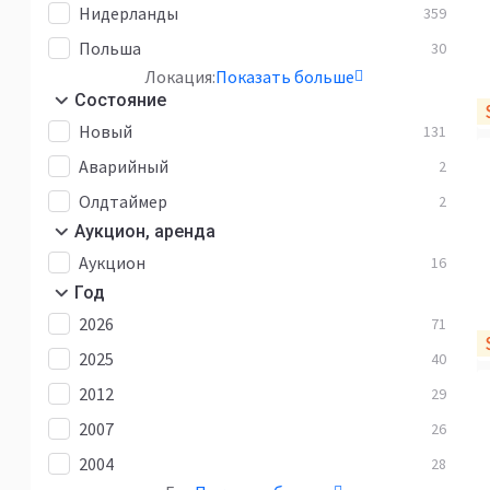
Нидерланды
359
Польша
30
Локация:
Показать больше
Состояние
Новый
131
Аварийный
2
Олдтаймер
2
Аукцион, аренда
Аукцион
16
Год
2026
71
2025
40
2012
29
2007
26
2004
28