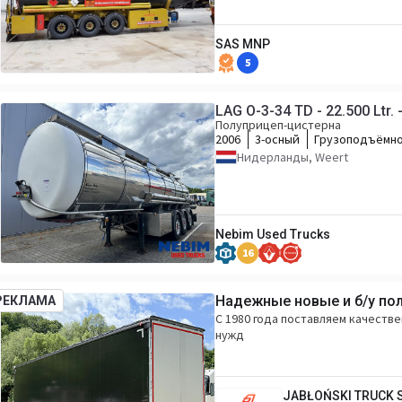
SAS MNP
5
LAG O-3-34 TD - 22.500 Ltr.
Полуприцеп-цистерна
2006
3-осный
Грузоподъёмно
Нидерланды, Weert
Nebim Used Trucks
16
Надежные новые и б/у по
РЕКЛАМА
С 1980 года поставляем качеств
нужд
JABŁOŃSKI TRUCK