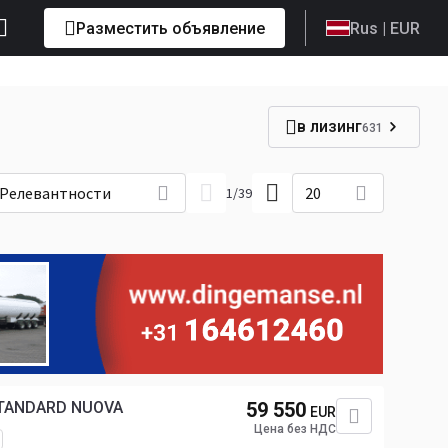
Разместить объявление
Rus
| EUR
в лизинг
631
Релевантности
20
1
/
39
STANDARD NUOVA
59 550
EUR
Цена без НДС