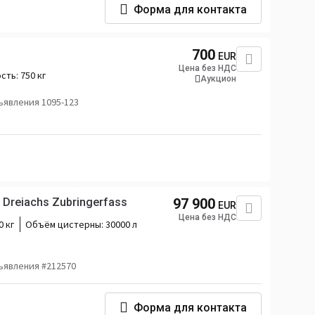
Форма для контакта
700
EUR
Цена без НДС
сть:
750 кг
Аукцион
явления 1095-123
e Dreiachs Zubringerfass
97 900
EUR
Цена без НДС
0 кг
Объём цистерны:
30000 л
ъявления #212570
Форма для контакта