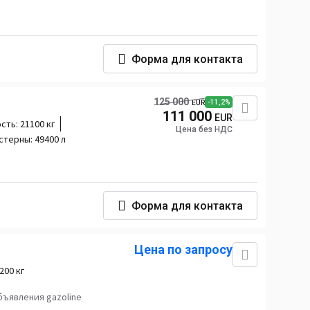
Форма для контакта
125 000
-11,2%
EUR
111 000
EUR
сть:
21100 кг
Цена без НДС
стерны:
49400 л
Форма для контакта
Цена по запросу
200 кг
бъявления gazoline