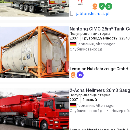
2
jablonskitruck.pl
Nantong CIMC 25m³ Tank-C
Полуприцеп-цистерна
2007
Грузоподъёмность:
32540
Германия, Altenhagen
Опубликовано: 1д.
Lemoine Nutzfahrzeuge GmbH
10
2-Achs Hellmers 26m3 Saug
Полуприцеп-цистерна
2007
2-осный
Германия, Altenhagen
Опубликовано: 1д.
Номер объ