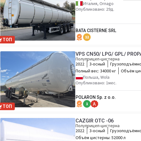
Италия, Ornago
Опубликовано: 29д.
BATA CISTERNE SRL
12
ТОП
VPS CN50/ LPG/ GPL/ PROP
Полуприцеп-цистерна
2022
3-осный
Грузоподъёмно
Полный вес:
34000 кг
Объём ци
Польша, Wola
Опубликовано: 1мес.
POLARON Sp. z o.o.
1
A
ТОП
CAZGIR OTC -06
Полуприцеп-цистерна
2022
3-осный
Грузоподъёмно
Объём цистерны:
52000 л