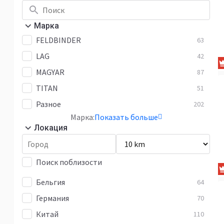
Марка
FELDBINDER
63
LAG
42
MAGYAR
87
TITAN
51
Разное
202
Марка:
Показать больше
Локация
Поиск поблизости
Бельгия
64
Германия
70
Китай
110