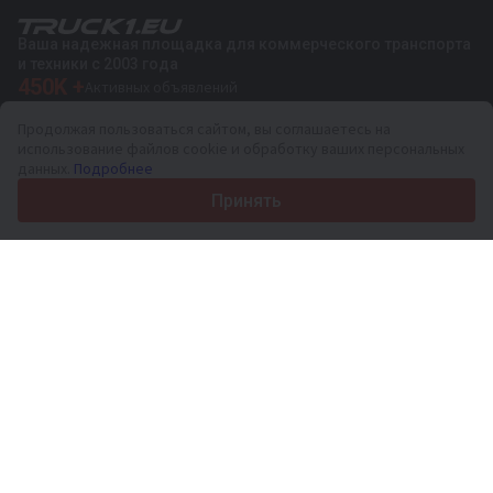
Ваша надежная площадка для коммерческого транспорта
и техники с 2003 года
450K +
Активных объявлений
70+
Стран по всему миру
Продолжая пользоваться сайтом, вы соглашаетесь на
36
Поддерживаемых языков
использование файлов cookie и обработку ваших персональных
данных.
Подробнее
4.7/5
Trustpilot
Принять
Продавцам
Услуги по продвижению
Цены на платные услуги сайта
Поддержка
Покупателям
Отзывы о брендах
Выставки