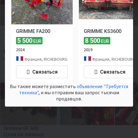
GRIMME GF400
GRIMME FA200
GRIMME KS3600
17 000
≈ 1 625 698 RUB
EUR
5 500
8 500
≈ 19 587 USD
EUR
EUR
2021
2024
2019
Франция, Richebourg
Франция, RICHEBOURG
Франция, RICHEBOURG
PATOUX EQUIPAGRI
Форма для контакта
Связаться
Связаться
Вы также можете разместить
объявление "Требуется
техника"
, и мы отправим ваш запрос тысячам
продавцов.
Grimme GF 600
Цена по запросу