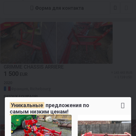
Форма для контакта
GRIMME CHASSIS ARRIERE
1 500
≈ 143 443 RUB
EUR
≈ 1 728 USD
2020
Франция, Richebourg
PATOUX EQUIPAGRI
Уникальные
предложения по
Форма для контакта
самым низким ценам!