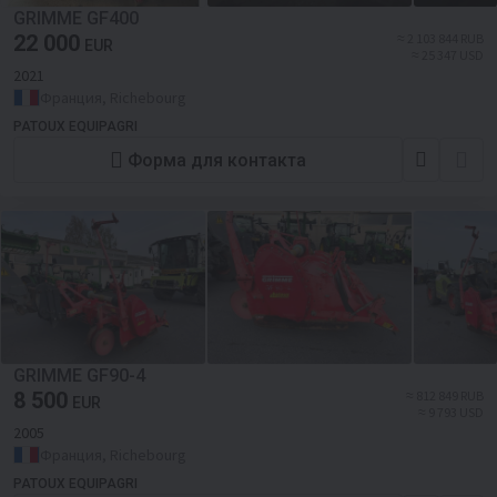
GRIMME GF400
22 000
≈ 2 103 844 RUB
EUR
≈ 25 347 USD
2021
Франция, Richebourg
PATOUX EQUIPAGRI
Форма для контакта
GRIMME GF90-4
8 500
≈ 812 849 RUB
EUR
≈ 9 793 USD
2005
Франция, Richebourg
PATOUX EQUIPAGRI