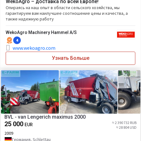
WekoAgro – доставка по всей Европе!
Опираясь на наш опыт в области сельского хозяйства, мы
гарантируем вам наилучшее соотношение цены и качества, а
также надежную работу
WekoAgro Machinery Hammel A/S
4
www.wekoagro.com
Узнать Больше
BVL - van Lengerich maximus 2000
25 000
≈ 2 390 732 RUB
EUR
≈ 28 804 USD
2009
Германия, Schlettau