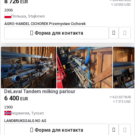
8 726
EUR
≈ 10 053 USD
2006
Польша, Stajkowo
AGRO-HANDEL CICHOREK Przemysław Cichorek
Форма для контакта
DeLaval Tandem milking parlour
6 400
≈ 612 027 RUB
EUR
≈ 7 373 USD
1900
Норвегия, Tynset
LANDBRUKSSALG.NO AS
Форма для контакта