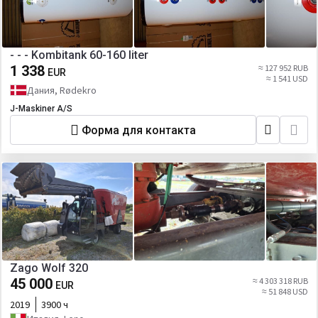
- - - Kombitank 60-160 liter
1 338
≈ 127 952 RUB
EUR
≈ 1 541 USD
Дания, Rødekro
J-Maskiner A/S
Форма для контакта
Zago Wolf 320
45 000
≈ 4 303 318 RUB
EUR
≈ 51 848 USD
2019
3900 ч