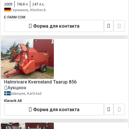
2009
7416 ч
147 л.с.
Германия, Itterbeck
E-FARM COM
Форма для контакта
Halmrivare Kverneland Taarup 856
Аукцион
Швеция, Karlstad
Klaravik AB
Форма для контакта