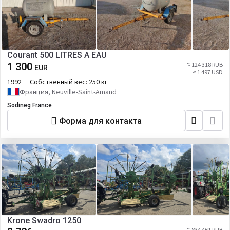
Courant 500 LITRES A EAU
1 300
≈ 124 318 RUB
EUR
≈ 1 497 USD
1992
Собственный вес:
250 кг
Франция, Neuville-Saint-Amand
Sodineg France
Форма для контакта
Krone Swadro 1250
≈ 834 461 RUB