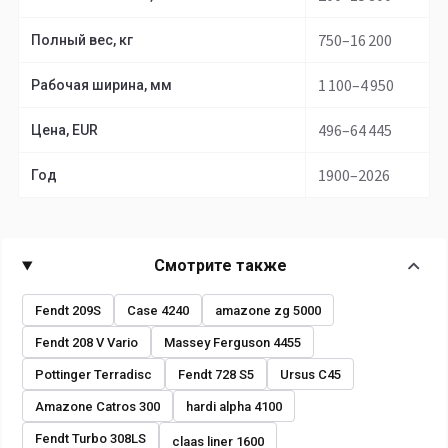
750–16 200
Полный вес, кг
1 100–4 950
Рабочая ширина, мм
496–64 445
Цена, EUR
1900–2026
Год
Смотрите также
Fendt 209S
Case 4240
amazone zg 5000
Fendt 208 V Vario
Massey Ferguson 4455
Pottinger Terradisc
Fendt 728 S5
Ursus C45
Amazone Catros 300
hardi alpha 4100
Fendt Turbo 308LS
claas liner 1600