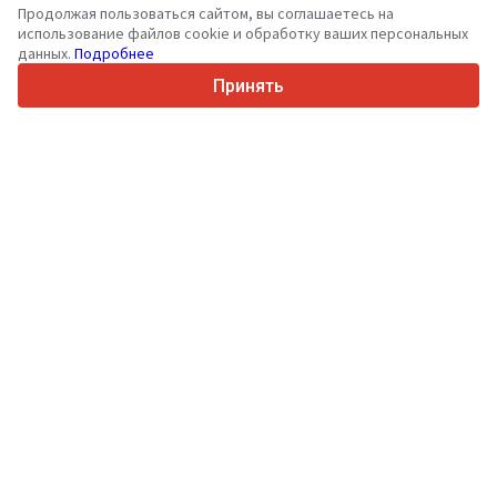
Продолжая пользоваться сайтом, вы соглашаетесь на
36
Поддерживаемых языков
использование файлов cookie и обработку ваших персональных
данных.
Подробнее
4.7/5
Trustpilot
Принять
Продавцам
Услуги по продвижению
Цены на платные услуги сайта
Поддержка
Покупателям
Отзывы о брендах
Выставки
Лизинг
Информация
О Truck1