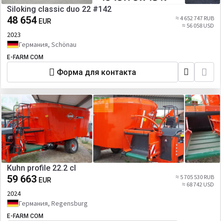
Siloking classic duo 22 #142
48 654
≈ 4 652 747 RUB
EUR
≈ 56 058 USD
2023
Германия, Schönau
E-FARM COM
Форма для контакта
Kuhn profile 22.2 cl
59 663
≈ 5 705 530 RUB
EUR
≈ 68 742 USD
2024
Германия, Regensburg
E-FARM COM