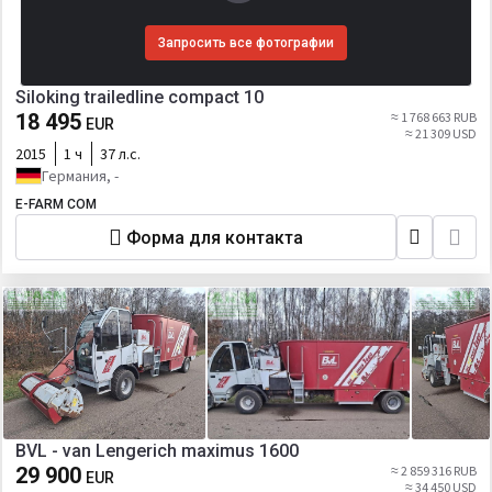
Запросить все фотографии
Siloking trailedline compact 10
18 495
≈ 1 768 663 RUB
EUR
≈ 21 309 USD
2015
1 ч
37 л.с.
Германия, -
E-FARM COM
Форма для контакта
BVL - van Lengerich maximus 1600
29 900
≈ 2 859 316 RUB
EUR
≈ 34 450 USD