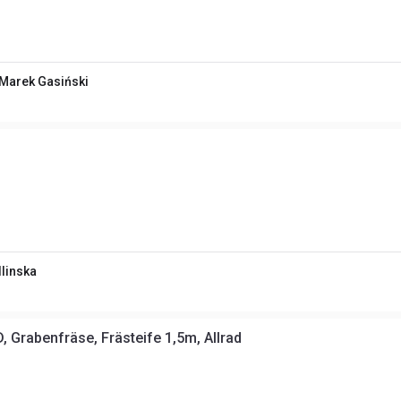
Marek Gasiński
linska
Grabenfräse, Frästeife 1,5m, Allrad