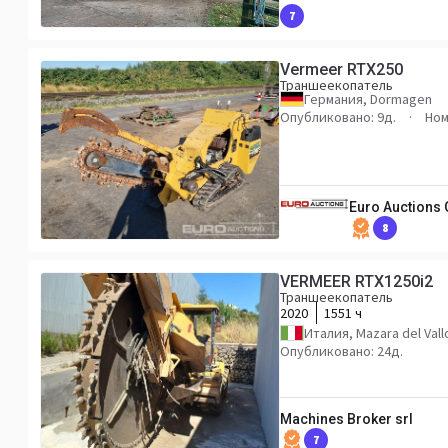
7
Vermeer RTX250
Траншеекопатель
Германия, Dormagen
Опубликовано: 9д.
Ном
Euro Auctions
8
VERMEER RTX1250i2
Траншеекопатель
2020
1551 ч
Италия, Mazara del Vall
Опубликовано: 24д.
Machines Broker srl
7