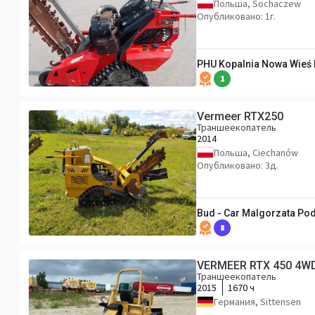
Польша, Sochaczew
Опубликовано: 1г.
PHU Kopalnia Nowa Wieś 
1
Vermeer RTX250
Траншеекопатель
2014
Польша, Ciechanów
Опубликовано: 3д.
Bud - Car Malgorzata Pod
8
VERMEER RTX 450 4WD, 
Траншеекопатель
2015
1670 ч
Германия, Sittensen