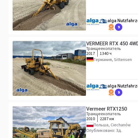
alga Nutzfahr
9
VERMEER RTX 450 4WD, 
Траншеекопатель
2017
1340 ч
Германия, Sittensen
alga Nutzfahr
9
Vermeer RTX1250
Траншеекопатель
2010
2287 км
Польша, Ciechanów
Опубликовано: 3д.