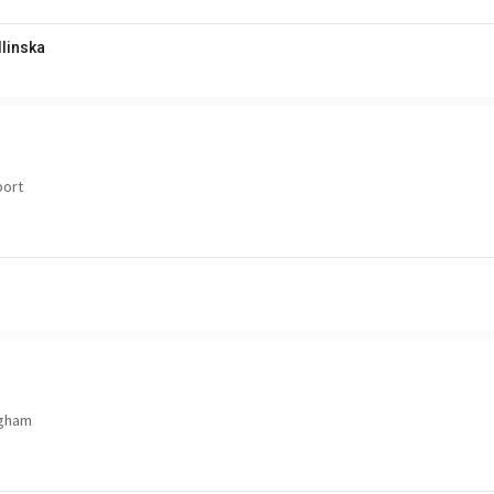
linska
port
ngham