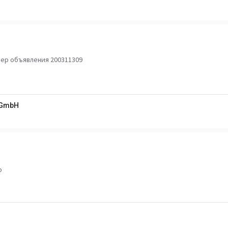
ер объявления 200311309
 GmbH
o