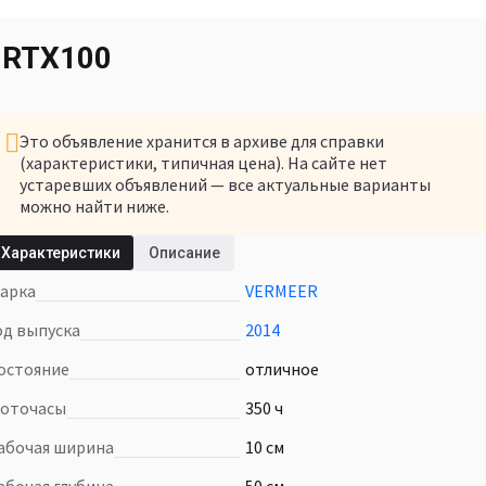
 RTX100
Это объявление хранится в архиве для справки
(характеристики, типичная цена). На сайте нет
устаревших объявлений — все актуальные варианты
можно найти ниже.
У нас есть другие объявления похожие на этот
Характеристики
Описание
товар
Марка
VERMEER
Посмотреть товары в наличии
Год выпуска
2014
Состояние
отличное
Моточасы
350 ч
Рабочая ширина
10 см