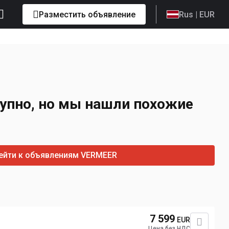
Разместить объявление
Rus
| EUR
упно, но мы нашли похожие
ейти к объявлениям VERMEER
7 599
EUR
Цена без НДС