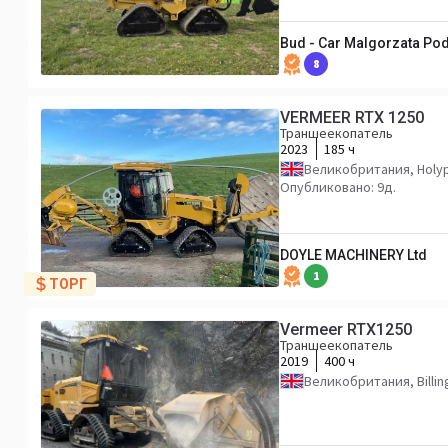
Bud - Car Malgorzata Pod
8
VERMEER RTX 1250
Траншеекопатель
2023
185 ч
Великобритания, Holy
Опубликовано: 9д.
DOYLE MACHINERY Ltd
1
ТОРГ
Vermeer RTX1250
Траншеекопатель
2019
400 ч
Великобритания, Billi