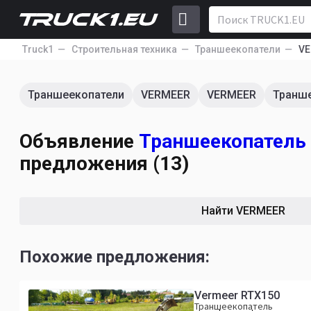
Truck1
Строительная техника
Траншеекопатели
VE
Траншеекопатели
VERMEER
VERMEER
Транш
Объявление
Траншеекопатель
предложения (13)
Найти VERMEER
Похожие предложения:
Vermeer RTX150
Траншеекопатель