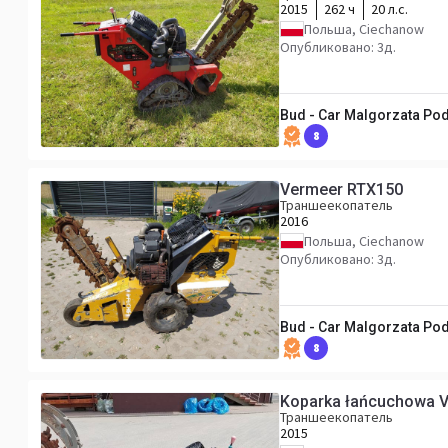
2015
262 ч
20 л.с.
Польша, Ciechanow
Опубликовано: 3д.
Bud - Car Malgorzata Pod
8
Vermeer RTX150
Траншеекопатель
2016
Польша, Ciechanow
Опубликовано: 3д.
Bud - Car Malgorzata Pod
8
Koparka łańcuchowa 
Траншеекопатель
2015