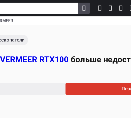
RMEER
еекопатели
 VERMEER RTX100
больше недост
Пер